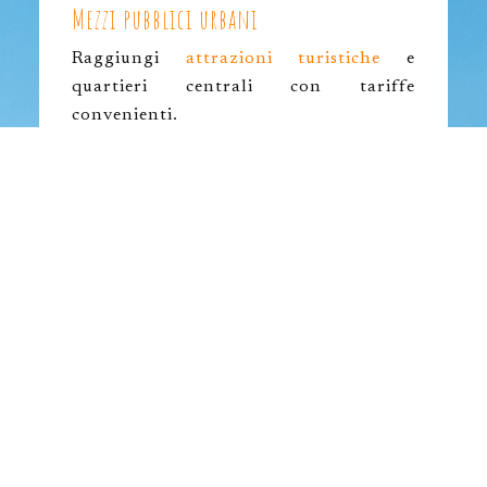
Mezzi pubblici urbani
Raggiungi
attrazioni turistiche
e
quartieri centrali con tariffe
convenienti.
Mobilità dolce e sharing
Sfrutta soluzioni ecologiche per
attraversare
centri storici
ammirando
l’architettura circostante.