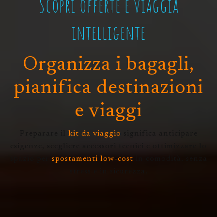
Scopri offerte e viaggia
intelligente
Organizza i bagagli,
pianifica destinazioni
e viaggi
Preparare il
kit da viaggio
significa anticipare
esigenze, scegliere accessori tecnici e ottimizzare lo
spazio per
spostamenti low-cost
in comodità, senza
stress e in sicurezza.