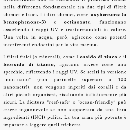
nella differenza fondamentale tra due tipi di filtri:
chimici e fisici. I filtri chimici, come
oxybenzone (o
benzophenone-3)
e
octinoxate
, funzionano
assorbendo i raggi UV e trasformandoli in calore.
Una volta in acqua, però, agiscono come potenti
interferenti endocrini per la vita marina.
I filtri fisici (o minerali), come l’
ossido di zinco
e il
biossido di titanio
, agiscono invece come uno
specchio, riflettendo i raggi UV. Se scelti in versione
“non-nano” (con particelle superiori a 100
nanometri), non vengono ingeriti dai coralli e da
altri piccoli organismi, risultando infinitamente più
sicuri. La dicitura “reef-safe” o “ocean-friendly” può
essere ingannevole se non supportata da una lista
ingredienti (INCI) pulita. La tua arma più potente è
imparare a leggere quell’etichetta.