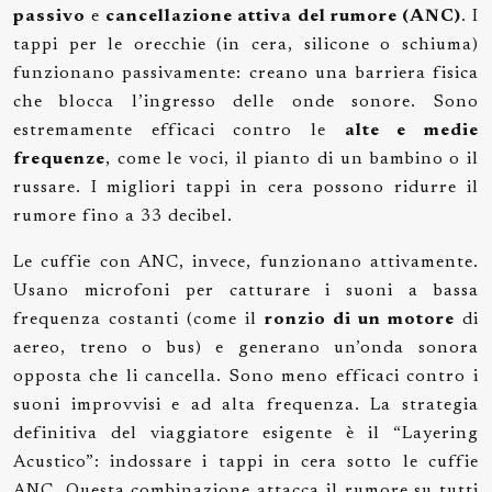
passivo
e
cancellazione attiva del rumore (ANC)
. I
tappi per le orecchie (in cera, silicone o schiuma)
funzionano passivamente: creano una barriera fisica
che blocca l’ingresso delle onde sonore. Sono
estremamente efficaci contro le
alte e medie
frequenze
, come le voci, il pianto di un bambino o il
russare. I migliori tappi in cera possono ridurre il
rumore fino a 33 decibel.
Le cuffie con ANC, invece, funzionano attivamente.
Usano microfoni per catturare i suoni a bassa
frequenza costanti (come il
ronzio di un motore
di
aereo, treno o bus) e generano un’onda sonora
opposta che li cancella. Sono meno efficaci contro i
suoni improvvisi e ad alta frequenza. La strategia
definitiva del viaggiatore esigente è il “Layering
Acustico”: indossare i tappi in cera sotto le cuffie
ANC. Questa combinazione attacca il rumore su tutti